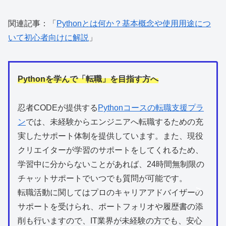
関連記事：「
Pythonとは何か？基本概念や使用用途につ
いて初心者向けに解説
」
Pythonを学んで「転職」を目指す方へ
忍者CODEが提供する
Pythonコースの転職支援プラ
ン
では、未経験からエンジニアへ転職するための充
実したサポート体制を提供しています。また、現役
クリエイターが学習のサポートをしてくれるため、
学習中に分からないことがあれば、24時間無制限の
チャットサポートでいつでも質問が可能です。
>
転職活動に関してはプロのキャリアアドバイザーの
サポートを受けられ、ポートフォリオや履歴書の添
削も行いますので、IT業界が未経験の方でも、安心