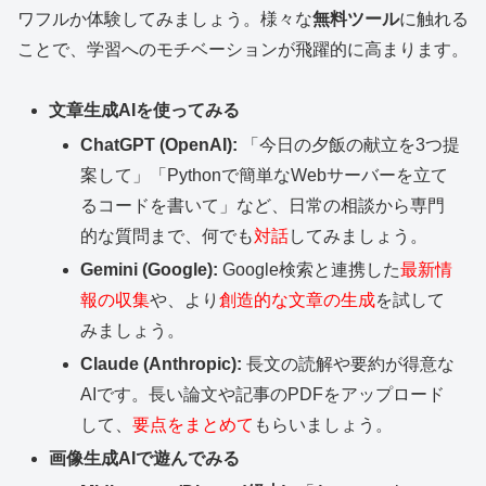
ワフルか体験してみましょう。様々な
無料ツール
に触れる
ことで、学習へのモチベーションが飛躍的に高まります。
文章生成AIを使ってみる
ChatGPT (OpenAI):
「今日の夕飯の献立を3つ提
案して」「Pythonで簡単なWebサーバーを立て
るコードを書いて」など、日常の相談から専門
的な質問まで、何でも
対話
してみましょう。
Gemini (Google):
Google検索と連携した
最新情
報の収集
や、より
創造的な文章の生成
を試して
みましょう。
Claude (Anthropic):
長文の読解や要約が得意な
AIです。長い論文や記事のPDFをアップロード
して、
要点をまとめて
もらいましょう。
画像生成AIで遊んでみる