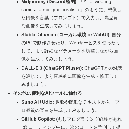
Midjourney (Discord経由):
「A cat wearing
samurai armor, photorealistic」のように、想像し
た情景を言葉（プロンプト）で入力し、高品質
な画像を生成してみましょう。
Stable Diffusion (ローカル環境 or WebUI):
自分
のPCで動作させたり、Webサービスを使ったり
して、より詳細なパラメータを調整しながら画
像を生成してみましょう。
DALL-E 3 (ChatGPT Plus内):
ChatGPTとの対話
を通じて、より直感的に画像を生成・修正して
みましょう。
その他の便利なAIツールに触れる
Suno AI / Udio:
鼻歌や簡単なテキストから、プ
ロ品質の楽曲を生成してみましょう。
GitHub Copilot:
(もしプログラミング経験があれ
ば) コーディング中に、次のコードを予測して提