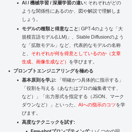
AI / 機械学習 / 深層学習の違い:
それぞれがどの
ような関係性にあるのか、図や解説で理解しま
しょう。
モデルの種類と得意なこと:
GPT-4のような「大
規模言語モデル(LLM)」、Stable Diffusionのよう
な「拡散モデル」など、代表的なモデルの名称
と、
それぞれが何を得意としているのか（文章
生成、画像生成など）
を学びます。
プロンプトエンジニアリングを極める
基本原則を学ぶ:
「明確かつ具体的に指示する」
「役割を与える（あなたはプロの編集者です、
など）」「出力形式を指定する（JSON、マーク
ダウンなど）」といった、
AIへの指示のコツ
を学
びます。
高度なテクニックを試す:
Few-shotプロンプティング:
いくつかの回