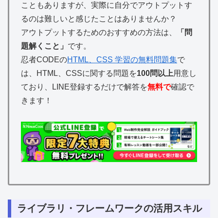
こともありますが、実際に自分でアウトプットす
るのは難しいと感じたことはありませんか？
アウトプットするためのおすすめの方法は、
「問
題
解くこと」
です。
忍者CODEの
HTML、CSS 学習の無料問題集
で
は、HTML、CSSに関する問題を
100問以上
用意し
ており、LINE登録するだけで解答を
無料で
確認で
きます！
ライブラリ・フレームワークの活用スキル