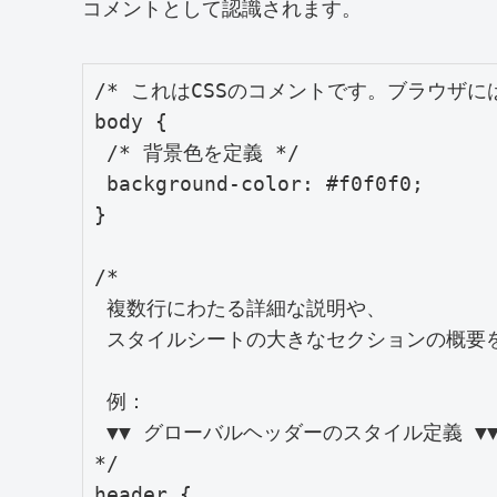
コメントとして認識されます。
/* これはCSSのコメントです。ブラウザには
body {

 /* 背景色を定義 */

 background-color: #f0f0f0; 

}

/*

 複数行にわたる詳細な説明や、

 スタイルシートの大きなセクションの概要を
 例：

 ▼▼ グローバルヘッダーのスタイル定義 ▼▼
*/

header {
