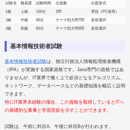
試験名
難易度
試験時間
出題数
出題形式
1級
上級
150分
2問
実技（PC使用）
2級
中級
90分
テーマ別大問7問
多肢選択
3級
初級
60分
テーマ別大問6問
多肢選択
基本情報技術者試験
基本情報技術者試験
は、独立行政法人情報処理推進機構
（IPA）が実施する国家資格です。Java専門の資格ではあ
りませんが、IT業界で働く上で必須となるアルゴリズム、
ネットワーク、データベースなどの基礎知識を幅広く証明
できます。
特にIT業界未経験の場合、この資格を取得しているとITへ
の基礎的な素養と学習意欲を示すことができます。
試験は、午前に科目A、午後に科目Bが行われます。