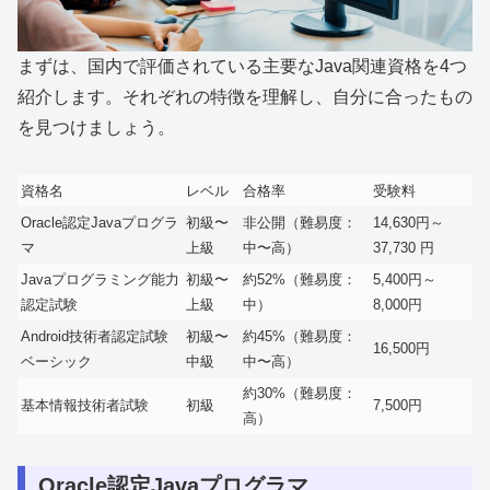
まずは、国内で評価されている主要なJava関連資格を4つ
紹介します。それぞれの特徴を理解し、自分に合ったもの
を見つけましょう。
資格名
レベル
合格率
受験料
Oracle認定Javaプログラ
初級〜
非公開（難易度：
14,630円～
マ
上級
中〜高）
37,730 円
Javaプログラミング能力
初級〜
約52%（難易度：
5,400円～
認定試験
上級
中）
8,000円
Android技術者認定試験
初級〜
約45%（難易度：
16,500円
ベーシック
中級
中〜高）
約30%（難易度：
基本情報技術者試験
初級
7,500円
高）
Oracle認定Javaプログラマ