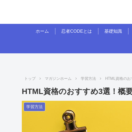
ホーム
忍者CODEとは
基礎知識
トップ
マガジンホーム
学習方法
HTML資格の
HTML資格のおすすめ3選！概
学習方法