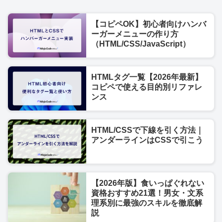
【コピペOK】初心者向けハンバ
ーガーメニューの作り方
（HTML/CSS/JavaScript）
HTMLタグ一覧【2026年最新】
コピペで使える目的別リファレ
ンス
HTML/CSSで下線を引く方法｜
アンダーラインはCSSで引こう
【2026年版】食いっぱぐれない
資格おすすめ21選！男女・文系
理系別に最強のスキルを徹底解
説