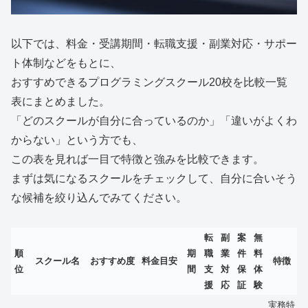
以下では、料金・受講期間・転職支援・副業対応・サポー
ト体制などをもとに、
おすすめできるプログラミングスクール20校を比較一覧
表にまとめました。
「どのスクールが自分に合っているのか」「違いがよくわ
からない」という方でも、
この表を見れば一目で特徴と強みを比較できます。
まずは気になるスクールをチェックして、自分に合いそう
な候補を絞り込んでみてください。
転
副
案
無
順
期
職
業
件
料
スクール名
おすすめ度
料金目安
特徴
位
間
支
対
保
体
援
応
証
験
実務特