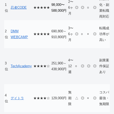
2〜
1
98,000〜
化・副
忍者CODE
★★★★★
6ヶ
◎
◎
○
◎
位
588,000円
業転職
月
両対応
3〜
転職成
2
DMM
690,800～
★★★★★
6ヶ
◎
○
×
◎
功率が
位
WEBCAMP
910,800円
月
高い
4〜
副業案
3
251,900～
TechAcademy
★★★★☆
12
○
◎
◎
◎
件保証
位
438,900円
週
あり
無
コスパ
4
デイトラ
★★★★☆
129,000円
期
△
◎
×
◎
最強・
位
限
無期限