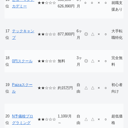
★★☆☆☆
○
○
×
○
就職支
位
カデミー
626,890円
月
援あり
17
テックキャン
6ヶ
大手転
★★☆☆☆
877,800円
◎
△
×
○
位
プ
月
職特化
18
3ヶ
完全無
0円スクール
★★☆☆☆
無料
◎
△
×
○
位
月
料
19
Paizaスクー
自
初心者
★★☆☆☆
約15万円
△
△
×
○
位
ル
由
向け
20
N予備校プロ
1,100/月
自
超低価
★★☆☆☆
△
△
×
○
位
グラミング
～
由
格