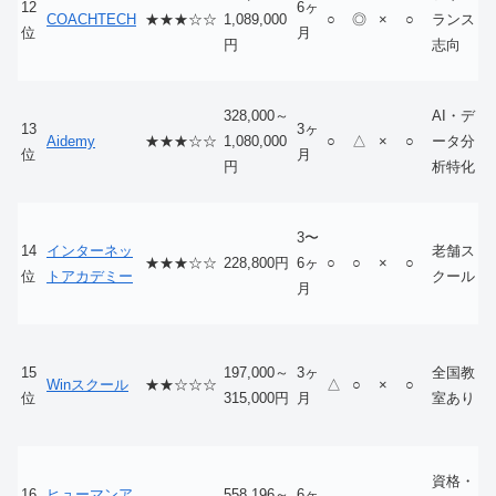
12
6ヶ
COACHTECH
★★★☆☆
1,089,000
○
◎
×
○
ランス
位
月
円
志向
328,000～
AI・デ
13
3ヶ
Aidemy
★★★☆☆
1,080,000
○
△
×
○
ータ分
位
月
円
析特化
3〜
14
インターネッ
老舗ス
★★★☆☆
228,800円
6ヶ
○
○
×
○
位
トアカデミー
クール
月
15
197,000～
3ヶ
全国教
Winスクール
★★☆☆☆
△
○
×
○
位
315,000円
月
室あり
資格・
16
ヒューマンア
558,196～
6ヶ