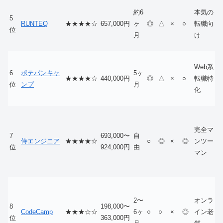
約6
本気の
5
RUNTEQ
★★★★☆
657,000円
ヶ
◎
△
×
○
転職向
位
月
け
Web系
6
ポテパンキャ
5ヶ
★★★★☆
440,000円
◎
△
×
○
転職特
位
ンプ
月
化
完全マ
7
693,000〜
自
侍エンジニア
★★★★☆
○
◎
×
◎
ンツー
位
924,000円
由
マン
2〜
オンラ
8
198,000〜
CodeCamp
★★★☆☆
6ヶ
○
○
×
◎
イン老
位
363,000円