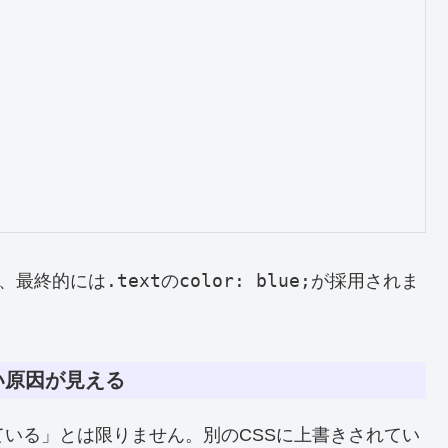
.text
color: blue;
、最終的には
の
が採用されま
い原因が見える
ている」とは限りません。別のCSSに上書きされてい