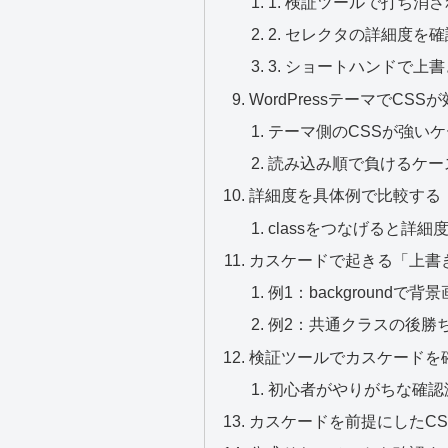
1. 検証ツールで打ち消
2. セレクタの詳細度を
3. ショートハンドで上
WordPressテーマでC
テーマ側のCSSが強い
読み込み順で負けるケー
詳細度を具体例で比較する
classをつなげると詳細
カスケードで起きる「上書
例1：backgroundで
例2：共通クラスの後勝
検証ツールでカスケードを
初心者がやりがちな確認
カスケードを前提にしたCS