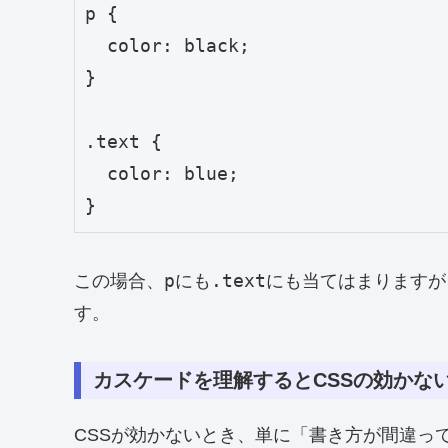
p {

  color: black;

}

.text {

  color: blue;

}
p
.text
この場合、
にも
にも当てはまりますが
す。
カスケードを理解するとCSSの効かな
CSSが効かないとき、単に「書き方が間違っ