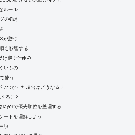
なルール
タグの強さ
さ
Sが勝つ
み順も影響する
受け継ぐ仕組み
くいもの
として使う
 同士がぶつかった場合はどうなる？
確認すること
layerで優先順位を整理する
ケードを理解しよう
手順