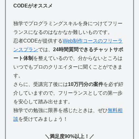
CODEがオススメ
独学でプログラミングスキルを身につけてフリー
ランスになるのはなかなか難しいものです。
忍者CODEが提供する
Web制作コースのフリーラ
ンスプラン
では、
24時間質問できるチャットサポ
ート体制
を整えているので、分からないところは
いつでもプロのクリエイターに聞くことができま
す。
さらに、受講完了後には
10万円分の案件
を必ず紹
>
介していますので、フリーランスとしての第一歩
を安心して踏み出せます。
独学での勉強に限界を感じたときは、ぜひ
無料相
談
を受けてみましょう！
＼満足度90%以上！／