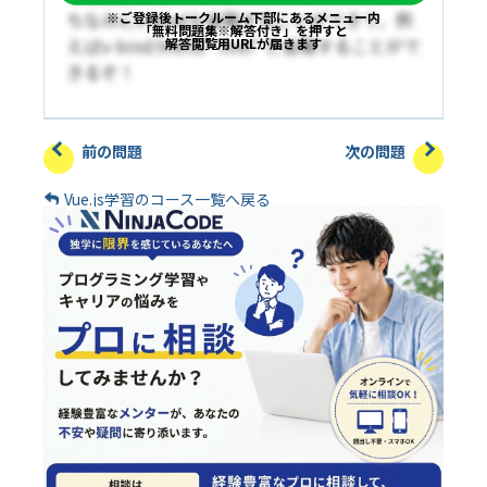
ちなみにv-bindも省略することができて、例
※ご登録後トークルーム下部にあるメニュー内
「無料問題集※解答付き」を押すと
えばv-bind:hrefは`:href`と省略することがで
解答閲覧用URLが届きます
きるぞ！
前の問題
次の問題
Vue.js学習のコース一覧へ戻る