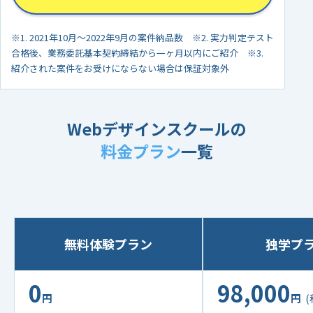
※1. 2021年10月〜2022年9月の案件納品数 ※2. 実力判定テスト
合格後、業務委託基本契約締結から一ヶ月以内にご紹介 ※3.
紹介された案件をお受けにならない場合は保証対象外
Webデザインスクール
の
料金プラン
一覧
無料体験プラン
独学プ
0
98,000
円
円
(