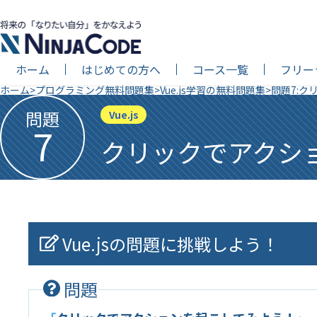
ホーム
はじめての方へ
コース一覧
フリー
ホーム
プログラミング無料問題集
Vue.js学習の無料問題集
問題7:
問題
Vue.js
7
クリックでアクシ
Vue.jsの問題に挑戦しよう！
問題