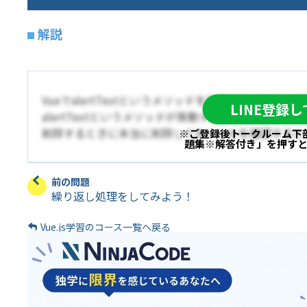
解説
VueでalertTextというメソッドを定義して、butt
LINE登録
alertTextというメソッドが発動するしくみだ。
削除するときに本当に削除してもいいかを確認すると
※ご登録後トークルーム下
題集※解答付き」を押す
前の問題
繰り返し処理をしてみよう！
Vue.js学習のコース一覧へ戻る