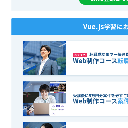
Vue.js
学習に
転職成功まで一気通
おすすめ
Web制作コース
転
受講後に5万円分案件を必ずご
Web制作コース
案