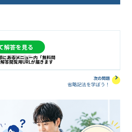
onがクリックされたら、
して解答を見る
きに多様するぞ。
部にあるメニュー内
「無料問
と
解答閲覧用URLが届きます
次の問題
省略記法を学ぼう！