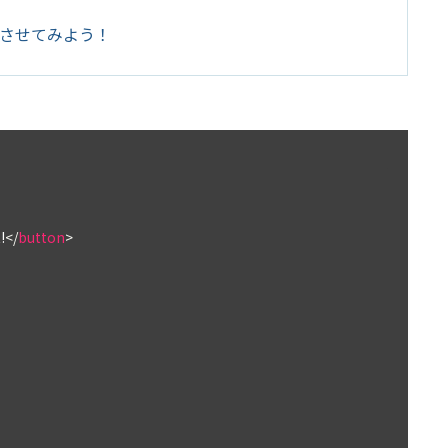
表示させてみよう！
!
</
button
>