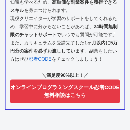
知識も学べるため、
高単価な副業案件を獲得できる
スキル
を身につけられます。
現役クリエイターが学習のサポートをしてくれるた
め、学習中に分からないことがあれば、
24時間無制
>
限のチャットサポート
でいつでも質問が可能です。
また、カリキュラムを受講完了した
1ヶ月以内に5万
円分の案件を必ずお渡ししています
。副業をしたい
方はぜひ
忍者CODE
をチェックしましょう！
＼満足度90%以上！／
オンラインプログラミングスクール忍者CODE
無料相談はこちら