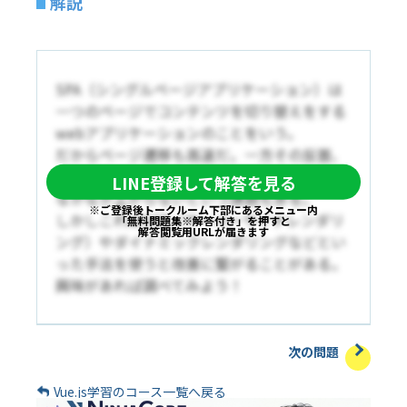
解説
SPA（シングルページアプリケーション）は
一つのページでコンテンツを切り替えをする
webアプリケーションのことをいう。
だからページ遷移も高速だ。一方その反面、
SEOが弱いという側面もあって、検索順位が
LINE登録して解答を見る
なかなか上がらないという課題もある。
※ご登録後トークルーム下部にあるメニュー内
しかしこれはSSR（サーバーサイドレンダリ
「無料問題集※解答付き」を押すと
解答閲覧用URLが届きます
ング）やダイナミックレンダリングなどとい
った手法を使うと改善に繋がることがある。
興味があれば調べてみよう！
次の問題
Vue.js学習のコース一覧へ戻る