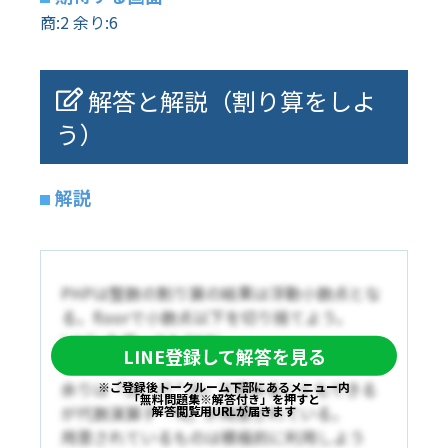
商:2 余り:6
解答と解説（割り算をしよ
う）
解説
PHPは整数の割り算の結果は浮動小数点とな
る。floorで小数点以下を切り捨てよう。
intdivを使ってもOKだ。
LINE登録して解答を見る
余りは「20 - (7 * 2)」で求めることもできる
※ご登録後トークルーム下部にあるメニュー内
「無料問題集※解答付き」を押すと
が代数演算子「%」が用意されている。
解答閲覧用URLが届きます
用意されているものは積極的に利用しよう