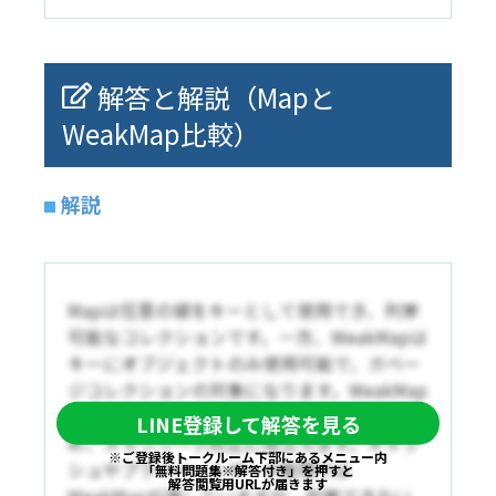
解答と解説（Mapと
WeakMap比較）
解説
Mapは任意の値をキーとして使用でき、列挙
可能なコレクションです。一方、WeakMapは
キーにオブジェクトのみ使用可能で、ガベー
ジコレクションの対象になります。WeakMap
は参照がなくなると自動的に解放されるた
LINE登録して解答を見る
め、メモリリーク防止に役立ちます。キャッ
※ご登録後トークルーム下部にあるメニュー内
シュやプライベートデータ管理では
「無料問題集※解答付き」を押すと
解答閲覧用URLが届きます
WeakMapが適していますが、列挙できない