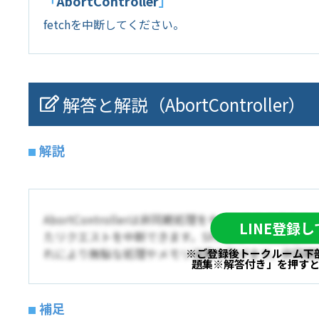
「
AbortController
」
fetchを中断してください。
解答と解説（AbortController）
解説
AbortControllerは非同期処理をキャンセルする
LINE登録
たリクエストを中断できます。SPA環境では画面遷
れにより無駄な処理やメモリ消費を防げます。非同期
※ご登録後トークルーム下
題集※解答付き」を押す
補足