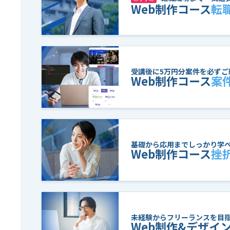
Web制作コース
転
受講後に5万円分案件を必ずご
Web制作コース
案
基礎から応用までしっかり学
Web制作コース
挫
未経験からフリーランスを目
Web制作&デザイ