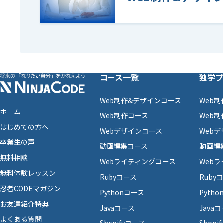
コース一覧
独学プ
Web制作&デザインコース
Web
ホーム
Web制作コース
Web
はじめての方へ
Webデザインコース
Web
卒業生の声
動画編集コース
動画編
無料相談
Webライティングコース
Web
無料体験レッスン
Rubyコース
Ruby
忍者CODEマガジン
Pythonコース
Pyth
お友達紹介特典
Javaコース
Java
よくある質問
Shopifyコース
Shopi