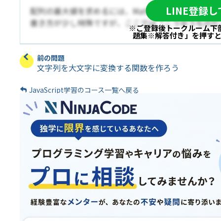
LINE登録
配列の最大値を求めるには、Math.maxを使います。
書き方が少し特殊ですが、ここでは「こうゆうものだ
※ご登録後トークルーム下
題集※解答付き」を押す
前の問題
文字列を大文字に変換する関数を作ろう
JavaScript学習のコース一覧へ戻る