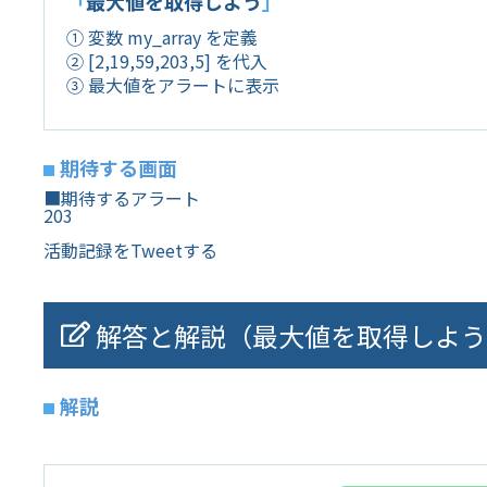
「
最大値を取得しよう
」
① 変数 my_array を定義
② [2,19,59,203,5] を代入
③ 最大値をアラートに表示
期待する画面
■期待するアラート
203
活動記録をTweetする
解答と解説（最大値を取得しよう
解説