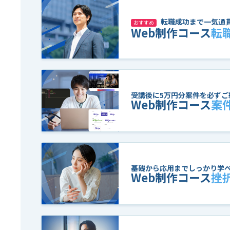
転職成功まで一気通
おすすめ
Web制作コース
転
受講後に5万円分案件を必ずご
Web制作コース
案
基礎から応用までしっかり学
Web制作コース
挫