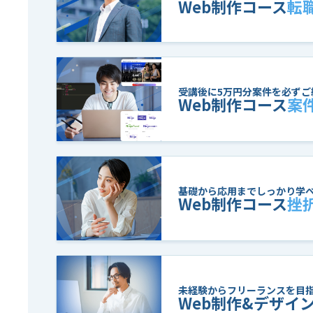
Web制作コース
転
受講後に5万円分案件を必ずご
Web制作コース
案
基礎から応用までしっかり学
Web制作コース
挫
未経験からフリーランスを目
Web制作&デザイ