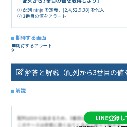
「
配列から3番目の値を取得しよう
」
① 配列 ninja を定義、[2,4,52,9,38] を代入
② 3番目の値をアラート
期待する画面
■期待するアラート
9
解答と解説（配列から3番目の値
解説
LINE登録
配列は0から始まるため、3番目は「9」になります。
このケースは非常に良く出てくるので覚えて起きまし