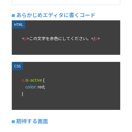
あらかじめエディタに書くコード
<
p
>
この文字を赤色にしてください。
</
p
>
p
.is-active
 {

color
: red;

期待する画面