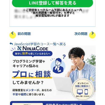
LINE登録して解答を見る
今回のように、classを追加したら何か別の状
※ご登録後トークルーム下部にあるメニュー内
態になるという場合に多用されるので、必ず
「無料問題集※解答付き」を押すと
解答閲覧用URLが届きます
覚えましょう！
前の問題
次の問題
JavaScript学習のコース一覧へ戻る