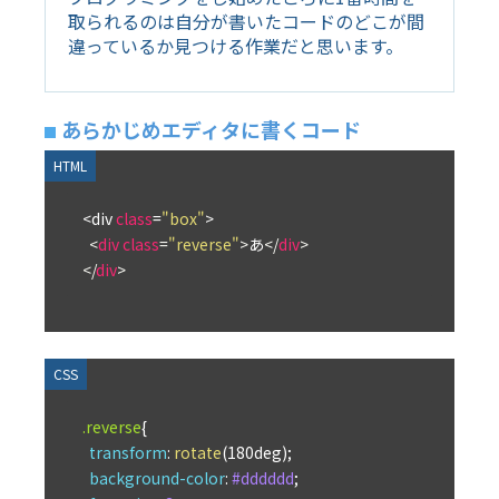
取られるのは自分が書いたコードのどこが間
違っているか見つける作業だと思います。
あらかじめエディタに書くコード
<div 
class
=
"box"
>

<
div
class
=
"reverse"
>
あ
</
div
>
</
div
>
.reverse
{

transform
: 
rotate
(180deg);

background-color
: 
#dddddd
;
