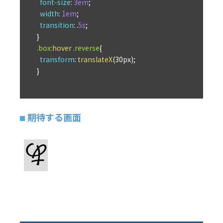
font-size
: 
3em
;

width
: 
1em
;

transition
: .
5s
;

.box
:hover
.reverse
{

transform
: 
translateX
(30px);

期待する画面