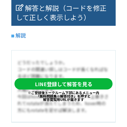
解答と解説（コードを修正
して正しく表示しよう）
解説
どうだったでしょうか。
コードの間違い探しはコードが長くなればな
るほど困難になります。
その時間が長くなることによって作業効率が
LINE登録して解答を見る
大幅に下がります。
※ご登録後トークルーム下部にあるメニュー内
今回はhover時のtransformによって上書きさ
「無料問題集※解答付き」を押すと
解答閲覧用URLが届きます
れてrotateが消えてしまうため、hover時の
方にもrotateを足せば解決します。